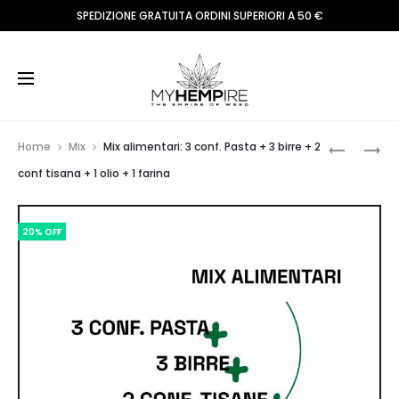
SPEDIZIONE GRATUITA ORDINI SUPERIORI A 50 €
Prod
MIX
MIX
Home
Mix
Mix alimentari: 3 conf. Pasta + 3 birre + 2
PASTA:
TISANE:
navig
conf tisana + 1 olio + 1 farina
1
1
CONF.
CONF.
20% OFF
ORECCHI
ARANCIA
PACCHER
E
TROFIE
ZENZERO
|
MENTA
LIMONE
|
FRUTTI