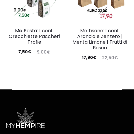
Mix Pasta: 1 conf.
Mix tisane: 1 conf.
Orecchiette Paccheri
Arancia e Zenzero |
Trofie
Menta Limone | Frutti di
Bosco
Il
Il
7,50
€
9,00
€
Il
Il
17,90
€
22,50
€
prezzo
prezzo
prezzo
prezzo
attuale
originale
attuale
originale
è:
era:
è:
era:
7,50€.
9,00€.
17,90€.
22,50€.