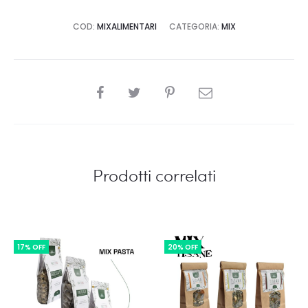
+
COD:
MIXALIMENTARI
CATEGORIA:
MIX
1
olio
+
1
SHARE
farina
quantità
Prodotti correlati
17% OFF
20% OFF