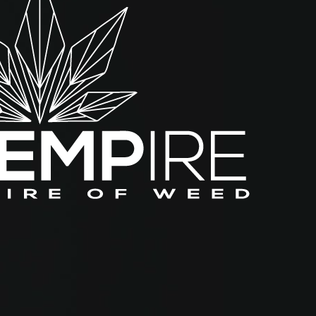
a
a
d
o
r
e
q
u
a
l
i
t
i
n
à
c
n
VAI ALLO SHOP