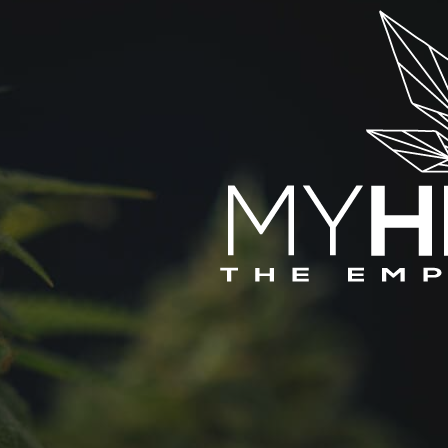
o
m
l
l
i
i
g
a