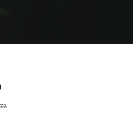
D
zzo.