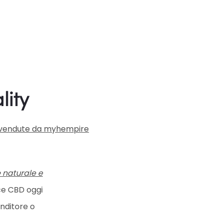
lity
e e vendute da myhempire
e naturale e
ice CBD oggi
enditore o