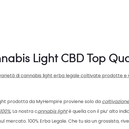
nabis Light CBD Top Qua
i varietà di cannabis light erba legale coltivate prodott
ight prodotta da MyHempire proviene solo da
coltivazion
 100%
, La nostra c
annabis light
è quella con il piu’ alto ind
ul mercato. 100% Erba Legale. Che tu sia un grossista, riv