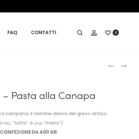
FAQ
CONTATTI
0
Produc
ORECCHIETT
TAGLIOLINI
–
–
naviga
PASTA
PASTA
ALLA
ALLA
 – Pasta alla Canapa
CANAPA
CANAPA
sta campana, il termine deriva del greco antico
a πας, “tutto” e χειρ, “mano”)
CONFEZIONE DA 400 GR