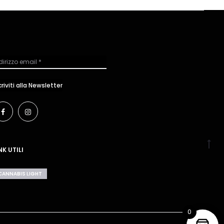
NK UTILI
CANNABIS LIGHT
0