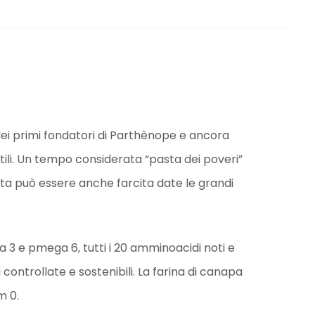
 dei primi fondatori di Parthènope e ancora
tili. Un tempo considerata “pasta dei poveri”
sta può essere anche farcita date le grandi
 3 e pmega 6, tutti i 20 amminoacidi noti e
i controllate e sostenibili. La farina di canapa
m 0.