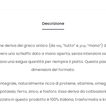
Descrizione
ne deriva del greco antico (da πας, “tutto” e χειρ, “mano”)
vero uno schiaffo dato a mano aperta, senza intenzioni os
ava una esigua quantità per riempire il piatto. Questa pa
dimensioni del formato.
integrale, naturalmente ricca di proteine, vitamine, omega
 potassio, ferro, zinco, e fosforo. Essa deriva da coltivazion
lizzata in questo prodotto è 100% italiana, trasformata a k